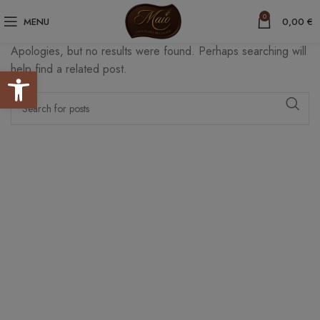
Nothing Found
0
MENU
0,00
€
Apologies, but no results were found. Perhaps searching will
help find a related post.
Abrir barra de herramientas