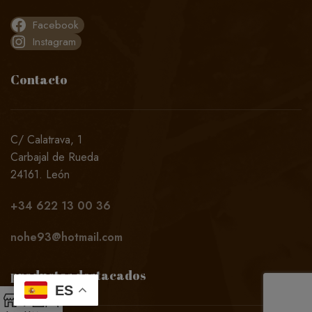
Facebook
Instagram
Contacto
C/ Calatrava, 1
Carbajal de Rueda
24161. León
+34
622 13 00 36
nohe93@hotmail.com
productos destacados
ES
0