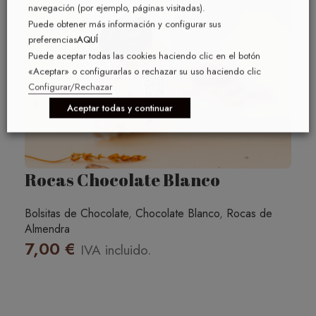
navegación (por ejemplo, páginas visitadas).
Puede obtener más información y configurar sus
preferencias
AQUÍ
Puede aceptar todas las cookies haciendo clic en el botón
«Aceptar» o configurarlas o rechazar su uso haciendo clic
Configurar/Rechazar
Aceptar todas y continuar
Rocas Chocolate Blanco
Ro
Bolsitas de Chocolate
,
Chocolate Blanco
,
Rocas de
Bol
Almendra
de 
7,00
€
7
IVA incluido.
AÑADIR AL CARRITO
A