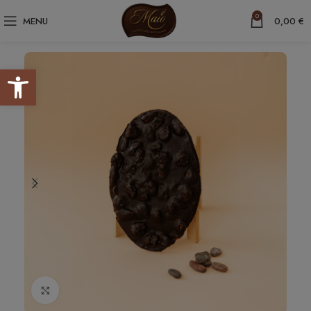
0
MENU
0,00
€
Abrir barra de herramientas
Haga clic para ampliar