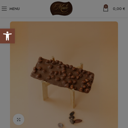
0
MENU
0,00
€
Abrir barra de herramientas
Haga clic para ampliar