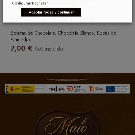
Configurar/Rechazar
Aceptar todas y continuar
Rocas Chocolate Blanco
Ro
Bolsitas de Chocolate
,
Chocolate Blanco
,
Rocas de
Bol
Almendra
Alm
7,00
€
7
IVA incluido.
AÑADIR AL CARRITO
A