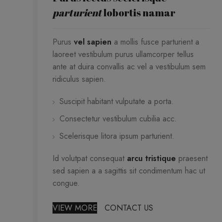
parturient
lobortis namar
Purus
vel sapien
a mollis fusce parturient a
laoreet vestibulum purus ullamcorper tellus
ante at duira convallis ac vel a vestibulum sem
ridiculus sapien.
Suscipit habitant vulputate a porta.
Consectetur vestibulum cubilia acc.
Scelerisque litora ipsum parturient.
Id volutpat consequat
arcu tristique
praesent
sed sapien a a sagittis sit condimentum hac ut
congue.
VIEW MORE
CONTACT US