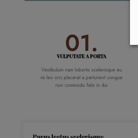
01.
VULPUTATE A PORTA
Vestibulum nam lobortis scelerisque eu
mi leo orci placerat a parturient congue
non commodo felis in dui
Purus lectus scelerisque