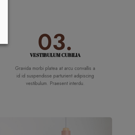
03.
VESTIBULUM CUBILIA
Gravida morbi platea at arcu convallis a
id id suspendisse parturient adipiscing
vestibulum. Praesent interdu.