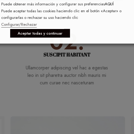
Puede obtener más información y configurar sus preferencias
AQUÍ
Puede aceptar todas las cookies haciendo clic en el botón «Aceptar» o
configurarlas o rechazar su uso haciendo clic
Configurar/Rechazar
02.
Aceptar todas y continuar
SUSCIPIT HABITANT
Ullamcorper adipiscing vel hac a egestas
leo in sit pharetra auctor nibh mauris mi
cum curae nec nasceturam