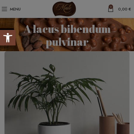
0
MENU
0,00
€
A lacus bibendum
Abrir barra de herramientas
pulvinar