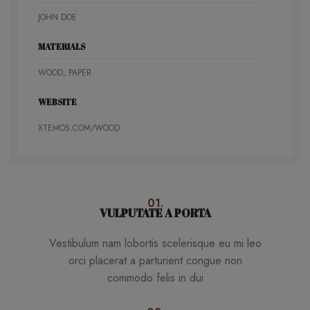
JOHN DOE
MATERIALS
WOOD, PAPER
WEBSITE
XTEMOS.COM/WOOD
01.
VULPUTATE A PORTA
Vestibulum nam lobortis scelerisque eu mi leo
orci placerat a parturient congue non
commodo felis in dui