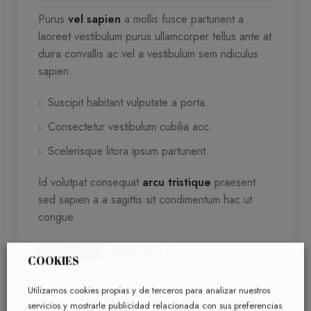
Purus
vel sapien
a mollis fusce parturient a
laoreet vestibulum purus ullamcorper tellus ante at
duira convallis ac vel a vestibulum sem ridiculus
sapien.
Suscipit habitant vulputate a porta.
Consectetur vestibulum cubilia acc.
Scelerisque litora ipsum parturient.
Id volutpat consequat
arcu tristique
praesent
sed sapien a a sagittis sit condimentum hac ut
congue.
VIEW MORE
CONTACT US
COOKIES
Utilizamos cookies propias y de terceros para analizar nuestros
servicios y mostrarle publicidad relacionada con sus preferencias