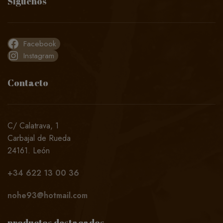
Síguenos
Facebook
Instagram
Contacto
C/ Calatrava, 1
Carbajal de Rueda
24161. León
+34
622 13 00 36
nohe93@hotmail.com
productos destacados