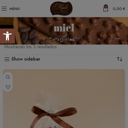
0
MENU
0,00
€
miel
Abrir barra de herramientas
Categories
Inicio
Productos etiquetados “miel”
Mostrando los 3 resultados
Show sidebar