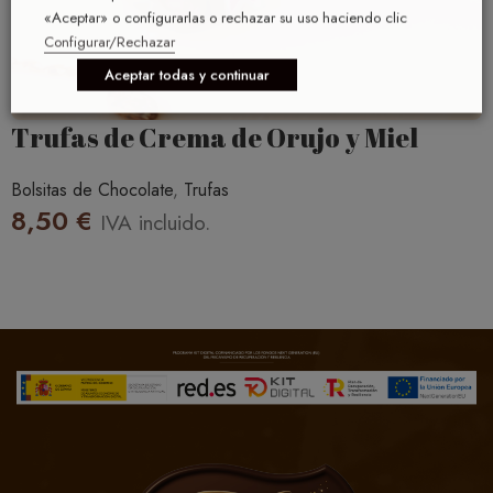
«Aceptar» o configurarlas o rechazar su uso haciendo clic
Configurar/Rechazar
Aceptar todas y continuar
Trufas de Crema de Orujo y Miel
Bolsitas de Chocolate
,
Trufas
8,50
€
IVA incluido.
AÑADIR AL CARRITO