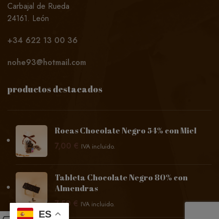
Carbajal de Rueda
24161. León
+34
622 13 00 36
nohe93@hotmail.com
productos destacados
Rocas Chocolate Negro 54% con Miel
7,00
€
IVA incluido.
Tableta Chocolate Negro 80% con
Almendras
7,50
€
IVA incluido.
ES
0