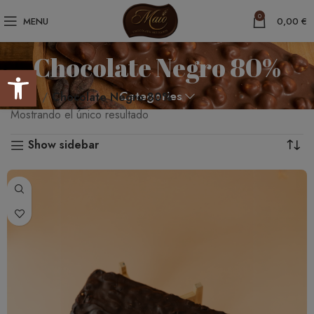
0
MENU
0,00
€
Chocolate Negro 80%
Abrir barra de herramientas
Categories
Inicio
Chocolate Negro 80%
Mostrando el único resultado
Show sidebar