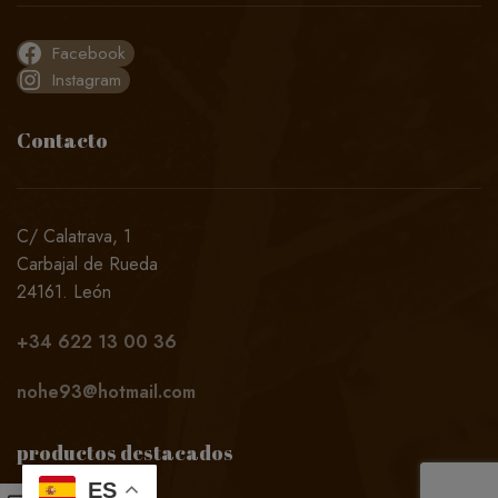
Facebook
Instagram
Contacto
C/ Calatrava, 1
Carbajal de Rueda
24161. León
+34
622 13 00 36
nohe93@hotmail.com
productos destacados
ES
0