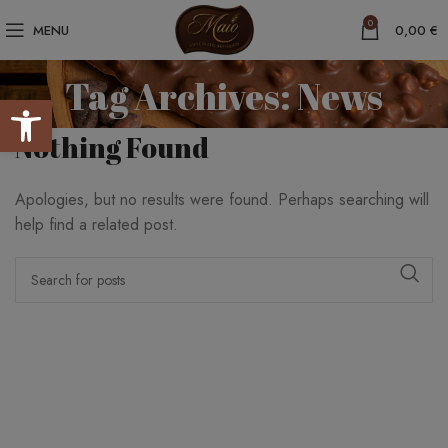
0
MENU
0,00
€
Tag Archives: News
Abrir barra de herramientas
Nothing Found
Apologies, but no results were found. Perhaps searching will
help find a related post.